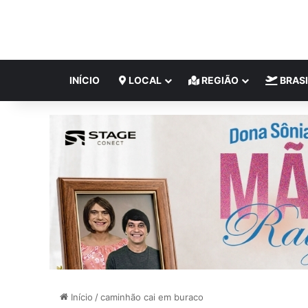
INÍCIO
LOCAL
REGIÃO
BRASI
Início
/
caminhão cai em buraco