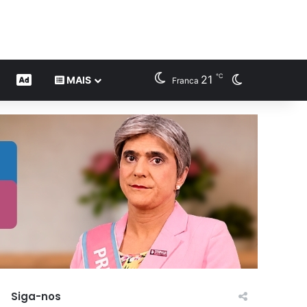
℃
21
Switch skin
CONTEÚDO DE MARCA
MAIS
Franca
Siga-nos