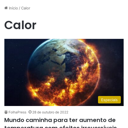
Início
/
Calor
Calor
Especiais
FolhaPress
28 de outubro de 2022
Mundo caminha para ter aumento de
temperatura com efeitos irreversíveis,