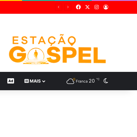
Facebook
X
Instagram
Entrar
Grupo Sabin destaca inovação científica em 24 estudos inéditos no maior congresso mundial de medicina diagnóstica
℃
20
Switch skin
CONTEÚDO DE MARCA
MAIS
Franca