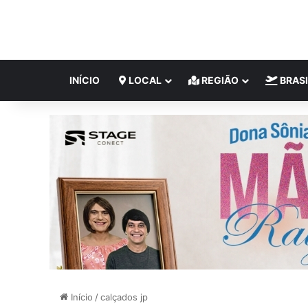
INÍCIO
LOCAL
REGIÃO
BRASI
Início
/
calçados jp