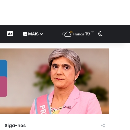
℃
19
Switch skin
CONTEÚDO DE MARCA
MAIS
Franca
Siga-nos