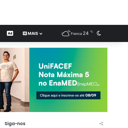
℃
24
Switch skin
CONTEÚDO DE MARCA
MAIS
Franca
Siga-nos