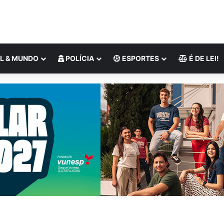
L & MUNDO
POLÍCIA
ESPORTES
É DE LEI!