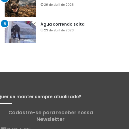
Menos que silêncio
1 de maio de 2026
Já vou ali
29 de abril de 2026
Água correndo solta
23 de abril de 2026
uer se manter sempre atualizado?