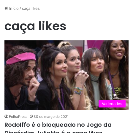
Início
/
caça likes
caça likes
Variedades
FolhaPress
30 de março de 2021
Rodolffo é o bloqueado no Jogo da
Discórdia; Juliette é a caça likes