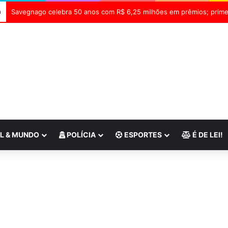
a
L & MUNDO
POLÍCIA
ESPORTES
É DE LEI!