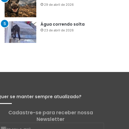
Menos que silêncio
1 de maio de 2026
Já vou ali
29 de abril de 2026
Água correndo solta
23 de abril de 2026
uer se manter sempre atualizado?