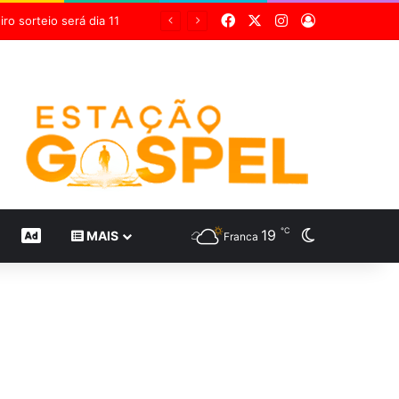
Facebook
X
Instagram
Entrar
Grupo Sabin destaca inovação científica em 24 estudos inéditos no maior congresso mundial de medicina diagnóstica
℃
19
Switch skin
CONTEÚDO DE MARCA
MAIS
Franca