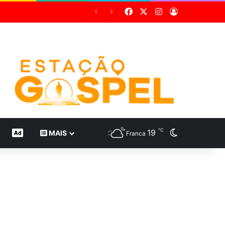
Facebook
X
Instagram
Entrar
℃
19
Switch skin
CONTEÚDO DE MARCA
MAIS
Franca