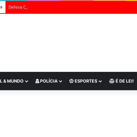
ra
Defesa Civil do Rio envia alerta severo para ventos fortes
L & MUNDO
POLÍCIA
ESPORTES
É DE LEI!