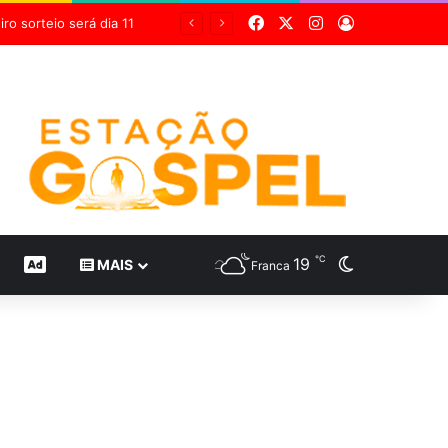
Facebook
X
Instagram
Entrar
Grupo Sabin destaca inovação científica em 24 estudos inéditos no maior congresso mundial de medicina diagnóstica
℃
19
Switch skin
CONTEÚDO DE MARCA
MAIS
Franca