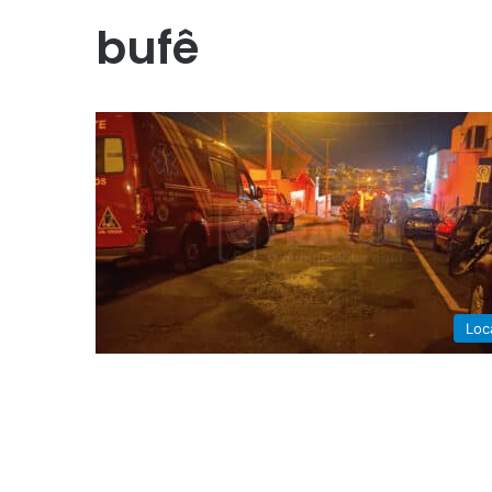
bufê
Loc