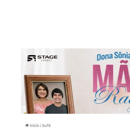
Início
/
bufê