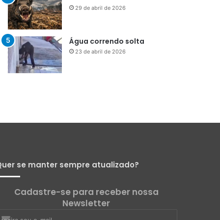
Menos que silêncio
1 de maio de 2026
Já vou ali
29 de abril de 2026
Água correndo solta
23 de abril de 2026
uer se manter sempre atualizado?