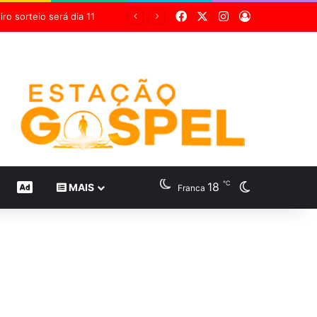
Facebook
X
Instagram
Entrar
Grupo Sabin destaca inovação científica em 24 estudos inéditos no maior congresso mundial de medicina diagnóstica
℃
18
Switch skin
CONTEÚDO DE MARCA
MAIS
Franca