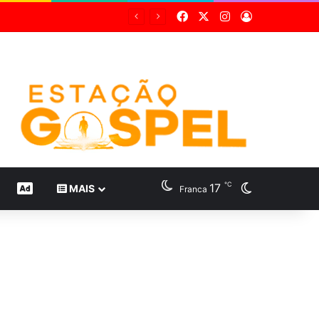
Facebook
X
Instagram
Entrar
℃
17
Switch skin
CONTEÚDO DE MARCA
MAIS
Franca