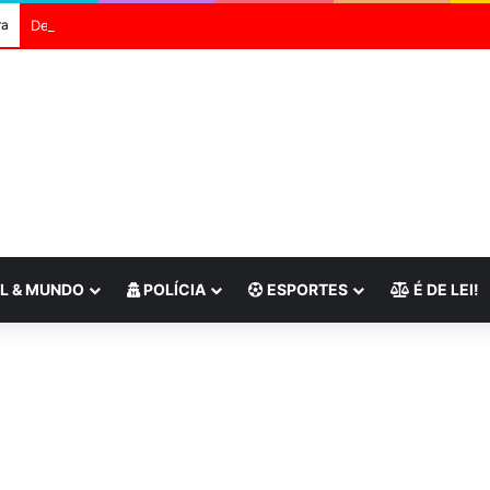
ra
Defesa Civil do Rio envia alerta severo para ventos fortes
L & MUNDO
POLÍCIA
ESPORTES
É DE LEI!