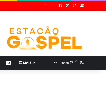
Facebook
X
Instagram
Entrar
℃
17
Switch skin
CONTEÚDO DE MARCA
MAIS
Franca