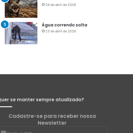
Menos que silêncio
1 de maio de 2026
Já vou ali
29 de abril de 2026
Água correndo solta
23 de abril de 2026
uer se manter sempre atualizado?