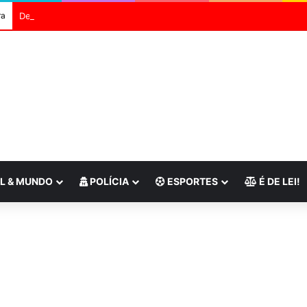
ra
Defesa Civil do Rio envia alerta severo para ventos fortes
L & MUNDO
POLÍCIA
ESPORTES
É DE LEI!