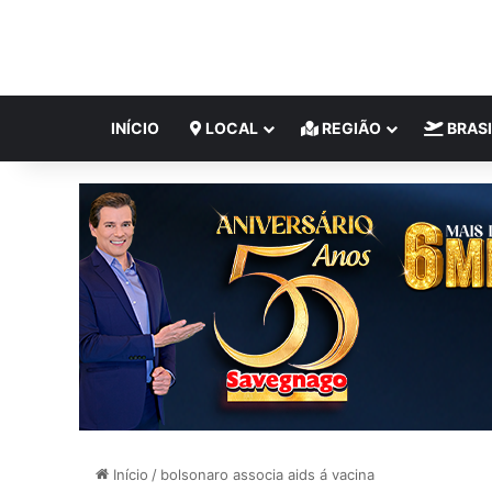
INÍCIO
LOCAL
REGIÃO
BRASI
Início
/
bolsonaro associa aids á vacina