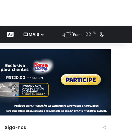
℃
22
Switch skin
CONTEÚDO DE MARCA
MAIS
Franca
Siga-nos