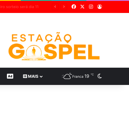
Facebook
X
Instagram
Entrar
Grupo Sabin destaca inovação científica em 24 estudos inéditos no maior congresso mundial de medicina diagnóstica
℃
19
Switch skin
CONTEÚDO DE MARCA
MAIS
Franca