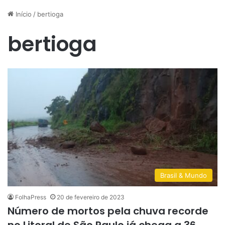
Início
/
bertioga
bertioga
Brasil & Mundo
FolhaPress
20 de fevereiro de 2023
Número de mortos pela chuva recorde
no Litoral de São Paulo já chega a 36