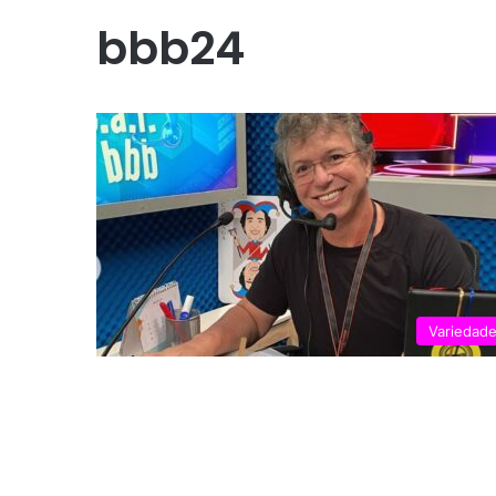
bbb24
Variedad