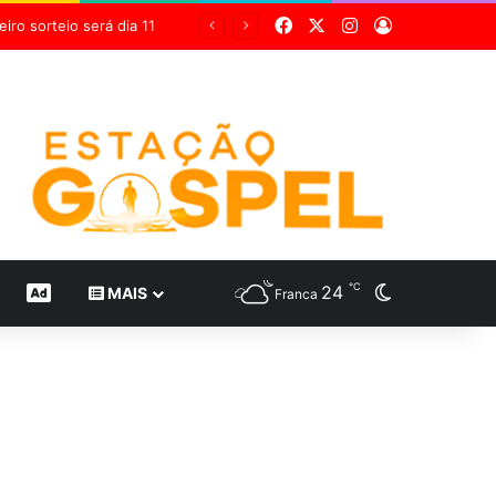
Facebook
X
Instagram
Entrar
Grupo Sabin destaca inovação científica em 24 estudos inéditos no maior congresso mundial de medicina diagnóstica
℃
24
Switch skin
CONTEÚDO DE MARCA
MAIS
Franca