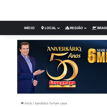
INÍCIO
LOCAL
REGIÃO
BRASI
Início
/
bandidos furtam casa