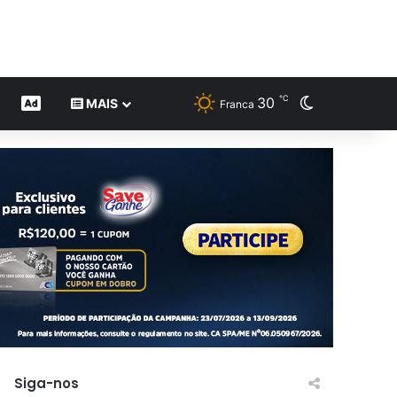
℃
30
Switch skin
CONTEÚDO DE MARCA
MAIS
Franca
Siga-nos