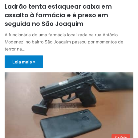
Ladrão tenta esfaquear caixa em
assalto à farmácia e é preso em
seguida no São Joaquim
A funcionária de uma farmácia localizada na rua Antônio
Modenezi no bairro São Joaquim passou por momentos de
terror na…
Leia mais »