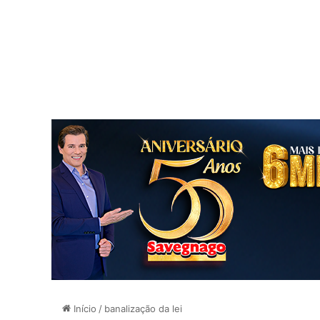
Início
/
banalização da lei