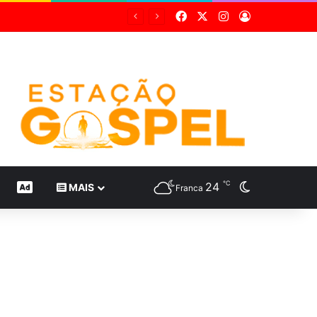
Facebook
X
Instagram
Entrar
Grupo Sabin destaca inovação científica em 24 estudos inéditos no maior congresso mundial de medicina diagnóstica
℃
24
Switch skin
CONTEÚDO DE MARCA
MAIS
Franca