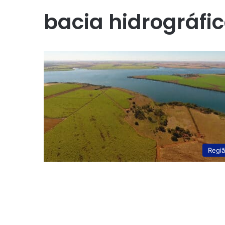
bacia hidrográfi
Regi