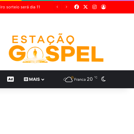
Facebook
X
Instagram
Entrar
o sorteio será dia 11
℃
20
Switch skin
CONTEÚDO DE MARCA
MAIS
Franca