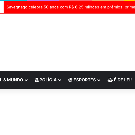
a
Savegnago celebra 50 anos com R$ 6,25 milhões em prêmios; primeir
L & MUNDO
POLÍCIA
ESPORTES
É DE LEI!