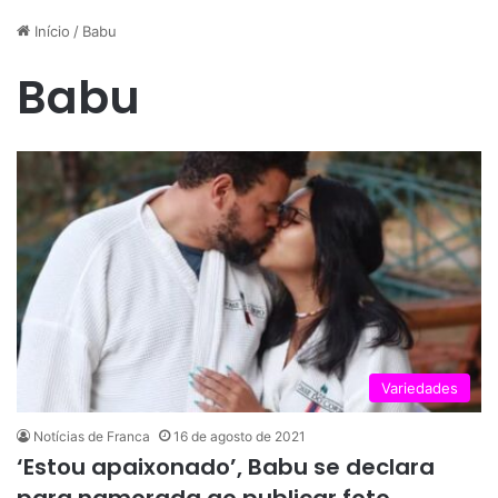
Início
/
Babu
Babu
Variedades
Notícias de Franca
16 de agosto de 2021
‘Estou apaixonado’, Babu se declara
para namorada ao publicar foto