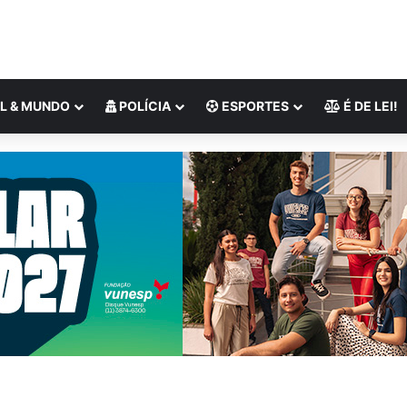
L & MUNDO
POLÍCIA
ESPORTES
É DE LEI!