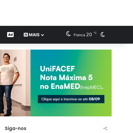
℃
20
Switch skin
CONTEÚDO DE MARCA
MAIS
Franca
Siga-nos