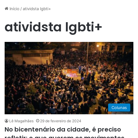
Início
/
atividsta lgbti+
atividsta lgbti+
Colunas
Lê Magalhães
29 de fevereiro de 2024
No bicentenário da cidade, é preciso
refletir: o que querem os movimentos