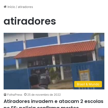
Início
/
atiradores
atiradores
Brasil & Mundo
FolhaPress
25 de novembro de 2022
Atiradores invadem e atacam 2 escolas
no ES; polícia confirma mortes