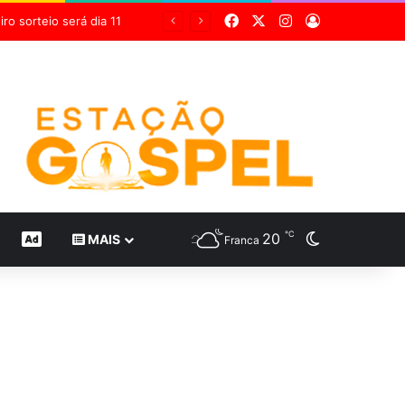
Facebook
X
Instagram
Entrar
Grupo Sabin destaca inovação científica em 24 estudos inéditos no maior congresso mundial de medicina diagnóstica
℃
20
Switch skin
CONTEÚDO DE MARCA
MAIS
Franca