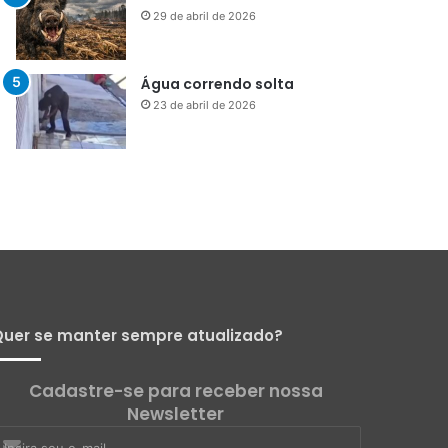
Menos que silêncio
1 de maio de 2026
Já vou ali
29 de abril de 2026
Água correndo solta
23 de abril de 2026
uer se manter sempre atualizado?