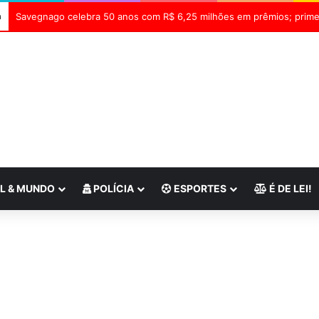
a
L & MUNDO
POLÍCIA
ESPORTES
É DE LEI!