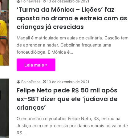
FolhaPress
13 de dezembro de 2021
‘Turma da Mônica – Lições’ faz
aposta no drama e estreia com as
crianças já crescidas
Magali é matriculada em aulas de culinária. Cascão tem
de aprender a nadar. Cebolinha frequenta uma
fonoaudióloga. E Mônica é…
Leia mais »
FolhaPress
13 de dezembro de 2021
Felipe Neto pede R$ 50 mil após
ex-SBT dizer que ele ‘judiava de
crianças’
O empresário e youtuber Felipe Neto, 33, entrou na
Justiça com um processo por danos morais no valor de
R$…