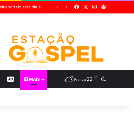
Facebook
X
Instagram
Entrar
Grupo Sabin destaca inovação científica em 24 estudos inéditos no maior congresso mundial de medicina diagnóstica
℃
22
Switch skin
CONTEÚDO DE MARCA
MAIS
Franca