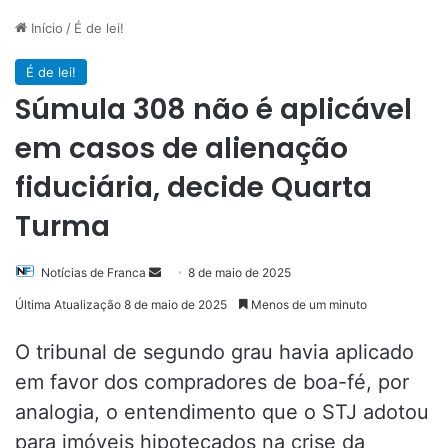
Início
/
É de lei!
É de lei!
Súmula 308 não é aplicável
em casos de alienação
fiduciária, decide Quarta
Turma
Mande
Notícias de Franca
8 de maio de 2025
um
Última Atualização 8 de maio de 2025
Menos de um minuto
e-
mail
O tribunal de segundo grau havia aplicado
em favor dos compradores de boa-fé, por
analogia, o entendimento que o STJ adotou
para imóveis hipotecados na crise da