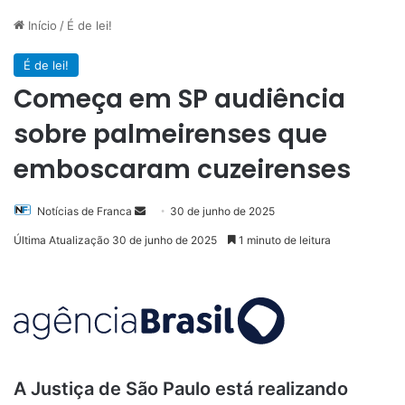
Início
/
É de lei!
É de lei!
Começa em SP audiência
sobre palmeirenses que
emboscaram cuzeirenses
Mande
Notícias de Franca
30 de junho de 2025
um
Última Atualização 30 de junho de 2025
1 minuto de leitura
e-
mail
A Justiça de São Paulo está realizando