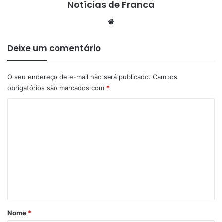
Notícias de Franca
Website
Deixe um comentário
O seu endereço de e-mail não será publicado.
Campos
obrigatórios são marcados com
*
C
o
m
e
n
t
á
r
Nome
*