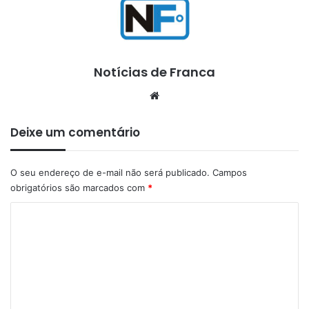
Notícias de Franca
Website
Deixe um comentário
O seu endereço de e-mail não será publicado.
Campos
obrigatórios são marcados com
*
C
o
m
e
n