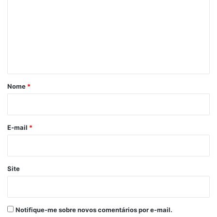
m
e
n
t
á
r
Nome
*
i
o
*
E-mail
*
Site
Notifique-me sobre novos comentários por e-mail.